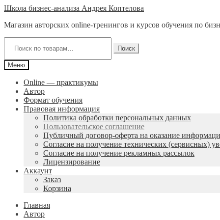
Перейти
Перейти
Школа бизнес-анализа Андрея Коптелова
к
к
Магазин авторских online-тренингов и курсов обучения по биз
навигации
содержимому
Искать:
Поиск
Меню
Online — практикумы
Автор
Формат обучения
Правовая информация
Политика обработки персональных данных
Пользовательское соглашение
Публичный договор-оферта на оказание информаци
Согласие на получение технических (сервисных) у
Согласие на получение рекламных рассылок
Лицензирование
Аккаунт
Заказ
Корзина
Главная
Автор