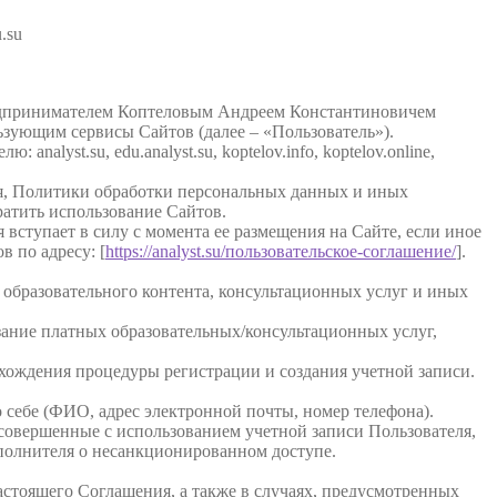
u.su
редпринимателем Коптеловым Андреем Константиновичем
зующим сервисы Сайтов (далее – «Пользователь»).
yst.su, edu.analyst.su, koptelov.info, koptelov.online,
ия, Политики обработки персональных данных и иных
ратить использование Сайтов.
вступает в силу с момента ее размещения на Сайте, если иное
 по адресу: [
https://analyst.su/пользовательское-соглашение/
].
 образовательного контента, консультационных услуг и иных
азание платных образовательных/консультационных услуг,
охождения процедуры регистрации и создания учетной записи.
 себе (ФИО, адрес электронной почты, номер телефона).
, совершенные с использованием учетной записи Пользователя,
полнителя о несанкционированном доступе.
астоящего Соглашения, а также в случаях, предусмотренных