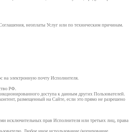
 Соглашения, неоплаты Услуг или по техническим причинам.
ос на электронную почту Исполнителя.
ство РФ.
анкционированного доступа к данным других Пользователей.
 контент, размещенный на Сайте, если это прямо не разрешено
ектами исключительных прав Исполнителя или третьих лиц, права
льзователю. Любое иное использование (копирование,