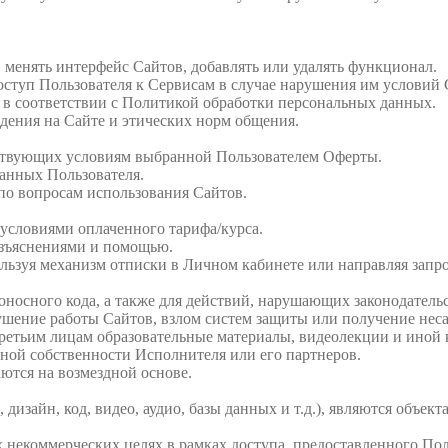
г, менять интерфейс Сайтов, добавлять или удалять функционал.
доступ Пользователя к Сервисам в случае нарушения им условий
 в соответствии с Политикой обработки персональных данных.
едения на Сайте и этических норм общения.
ветствующих условиям выбранной Пользователем Оферты.
данных Пользователя.
по вопросам использования Сайтов.
с условиями оплаченного тарифа/курса.
азъяснениями и помощью.
пользуя механизм отписки в Личном кабинете или направляя запр
доносного кода, а также для действий, нарушающих законодатель
рушение работы Сайтов, взлом систем защиты или получение нес
ь третьим лицам образовательные материалы, видеолекции и иной
ной собственности Исполнителя или его партнеров.
аются на возмездной основе.
, дизайн, код, видео, аудио, базы данных и т.д.), являются объ
ых некоммерческих целях в рамках доступа, предоставленного По