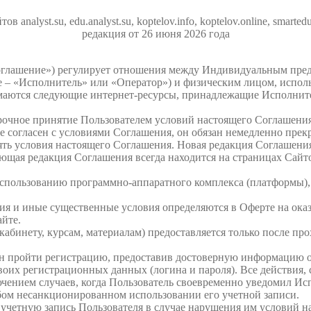
тов analyst.su, edu.analyst.su, koptelov.info, koptelov.online, smarted
редакция от 26 июня 2026 года
 «Соглашение») регулирует отношения между Индивидуальным п
 – «Исполнитель» или «Оператор») и физическим лицом, исполь
тся следующие интернет-ресурсы, принадлежащие Исполнителю: anal
ворочное принятие Пользователем условий настоящего Соглашен
е согласен с условиями Соглашения, он обязан немедленно прек
ять условия настоящего Соглашения. Новая редакция Соглашения 
щая редакция Соглашения всегда находится на страницах Сайтов
использованию программно-аппаратного комплекса (платформы),
ания и иные существенные условия определяются в Оферте на ок
йте.
абинету, курсам, материалам) предоставляется только после пр
зан пройти регистрацию, предоставив достоверную информацию о
 своих регистрационных данных (логина и пароля). Все действия
чением случаев, когда Пользователь своевременно уведомил Ис
юбом несанкционированном использовании его учетной записи.
ь учетную запись Пользователя в случае нарушения им условий н