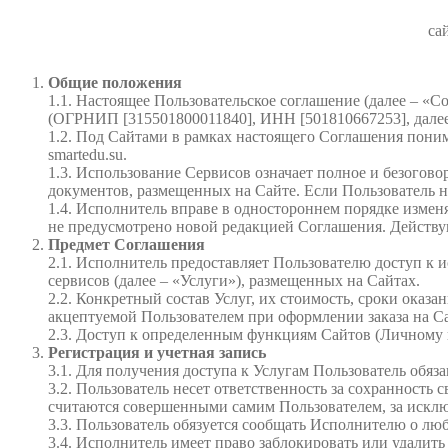
сай
Общие положения
1.1. Настоящее Пользовательское соглашение (далее –
(ОГРНИП [315501800011840], ИНН [501810667253], далее
1.2. Под Сайтами в рамках настоящего Соглашения понимаю
smartedu.su.
1.3. Использование Сервисов означает полное и безого
документов, размещенных на Сайте. Если Пользователь н
1.4. Исполнитель вправе в одностороннем порядке измен
не предусмотрено новой редакцией Соглашения. Действую
Предмет Соглашения
2.1. Исполнитель предоставляет Пользователю доступ к 
сервисов (далее – «Услуги»), размещенных на Сайтах.
2.2. Конкретный состав Услуг, их стоимость, сроки оказ
акцептуемой Пользователем при оформлении заказа на Са
2.3. Доступ к определенным функциям Сайтов (Личному к
Регистрация и учетная запись
3.1. Для получения доступа к Услугам Пользователь обя
3.2. Пользователь несет ответственность за сохранность
считаются совершенными самим Пользователем, за исклю
3.3. Пользователь обязуется сообщать Исполнителю о л
3.4. Исполнитель имеет право заблокировать или удалит