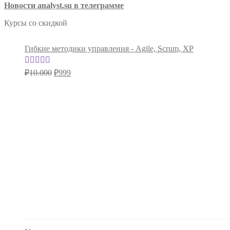
Новости analyst.su в телеграмме
Курсы со скидкой
Гибкие методики управления - Agile, Scrum, XP
Первоначальная
Текущая
Оценка
4.76
₽
10.000
₽
999
цена
цена:
из 5
составляла
₽999.
₽10.000.