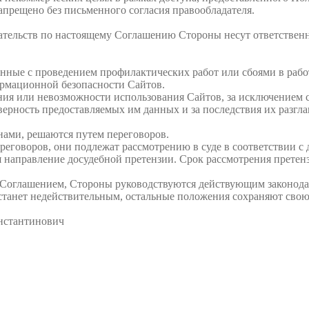
апрещено без письменного согласия правообладателя.
ательств по настоящему Соглашению Стороны несут ответственн
нные с проведением профилактических работ или сбоями в работ
ормационной безопасности Сайтов.
ния или невозможности использования Сайтов, за исключением 
оверность предоставляемых им данных и за последствия их разгла
нами, решаются путем переговоров.
ереговоров, они подлежат рассмотрению в суде в соответствии 
я направление досудебной претензии. Срок рассмотрения претензи
им Соглашением, Стороны руководствуются действующим законод
станет недействительным, остальные положения сохраняют свою
нстантинович