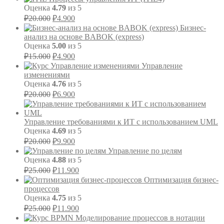
составляла
₽4.900.
Оценка
4.79
из 5
₽14.000.
Первоначальная
Текущая
₽
20.000
₽
4.900
цена
цена:
Бизнес-
составляла
₽4.900.
анализ на основе BABOK (express)
₽20.000.
Оценка
5.00
из 5
Первоначальная
Текущая
₽
15.000
₽
4.900
цена
цена:
Управление
составляла
₽4.900.
изменениями
₽15.000.
Оценка
4.76
из 5
Первоначальная
Текущая
₽
20.000
₽
6.900
цена
цена:
составляла
₽6.900.
₽20.000.
Управление требованиями к ИТ с использованием UML
Оценка
4.69
из 5
Первоначальная
Текущая
₽
20.000
₽
9.900
цена
цена:
Управление по целям
составляла
₽9.900.
Оценка
4.88
из 5
₽20.000.
Первоначальная
Текущая
₽
25.000
₽
11.900
цена
цена:
Оптимизация бизнес-
составляла
₽11.900.
процессов
₽25.000.
Оценка
4.75
из 5
Первоначальная
Текущая
₽
25.000
₽
11.900
цена
цена:
Моделирование процессов в нотации