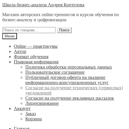
Перейти
Перейти
Школа бизнес-анализа Андрея Коптелова
к
к
Магазин авторских online-тренингов и курсов обучения по
навигации
содержимому
бизнес-анализу и цифровизации
Искать:
Поиск
Меню
Online — практикумы
Автор
Формат обучения
Правовая информация
Политика обработки персональных данных
Пользовательское соглашение
Публичный договор-оферта на оказание
информационно-консультационных услуг
Согласие на получение технических (сервисных)
уведомлений
Согласие на получение рекламных рассылок
Лицензирование
Аккаунт
Заказ
Корзина
Главная